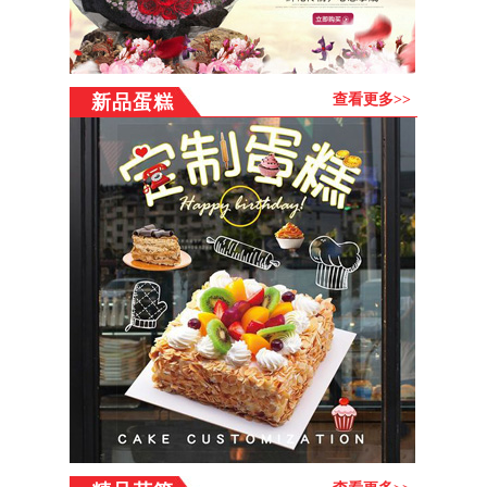
武县附近连锁花店及时送出，并由总部提供售后服务。为保
证客户的利益，所有的商品订购流程均在本网站统一完成，
多谢！
新品蛋糕
查看更多>>
配送范围:
订货流程：
浏览商品→点击购买→注册或直接购买→填写订单→选择支
付方式--成功提交→配送店按您要求送货上门
注意事项：
1、宁武县市区可以做到最快3小时送货上门（郊区需另外加
收运费），但请尽量提前24小时订货，以保证我们有充分的
时间安排送货。
2、正常配送时间为：8：30—21：00（乡镇晚上不配送），
17：00以后订购的商品系统会转到第二天安排！
3、每张订单的确认、配送和收货人签收状况，送货人可在每
个环节查询自己的订花状态。
4、宁武县市区免费送货上门，宁武县乡镇需加收路费（30-
80元）部分乡镇及郊县仍无法送达，订购之前提跟客服联系