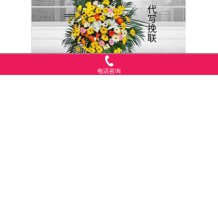
电话咨询
山西忻州宁武县介绍：
宁武县位于山西省北部，总面积1966平方千米，总人口16万
人（2004年）。
县人民政府驻凤凰镇。邮编：036700。代码：
140925。区号：0350。拼音：Ningwu Xian。
地势高峻，一般海拔在2000米左右。 县境东部有云
中山，西部由管涔山、芦芽山组成，西南部为吕梁山，北部
为洪涛山，东北部为禅房山。荷叶坪海拔2783米为最高。境
内河流分属汾河、桑干河两大水系。气候寒冷，年均气温
6.2℃，一月零下10℃，七月20℃，年降雨量470至700毫米，