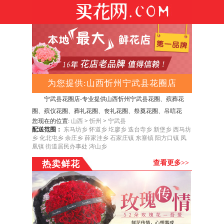
为您提供:山西忻州宁武县花圈店
宁武县花圈店-专业提供山西忻州宁武县花圈、殡葬花
圈、殡仪花圈、葬礼花圈、丧礼花圈、祭奠花圈、吊唁花
您现在的位置:
山西
>
忻州
>
宁武县
圈、丧事花圈、白事花圈、哀思花圈、公祭花圈。网上订购
配送范围：
东马坊乡
怀道乡
圪廖乡
迭台寺乡
新堡乡
西马坊
花圈让远在异地的亲友突破时空的阻隔去缅怀、祭奠已故亲
乡
化北屯乡
余庄乡
薛家洼乡
石家庄镇
东寨镇
阳方口镇
凤
凰镇
街道居民办事处
涔山乡
朋好友，让他们在通往天路的旅程一路走好!山西忻州宁武县
花圈店主要提供24小时网上订购花圈，是专业经营订花圈等
热卖鲜花
查看更多>>
各类殡葬用品的电子商务网站。在山西忻州宁武县花圈店订
花圈，真正实现了全国零距离，千里真情瞬间传递！
宁武县
花圈店服务项目：
提供网上订花送花、鲜花、蛋糕、花篮、
花圈、果篮，公仔，巧克力，绿植，会议用花，展会用花，
节日用花等订购，您只要通过网上下好订单，我们会安排宁